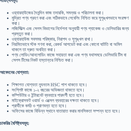
দায়িত্বসমূহ:
ওয়্যারহাউজের দৈনন্দিন কাজ তদারকি, সমন্বয় ও পরিচালনা করা।
মুদ্রিত পণ্য গ্রহণ করা এবং সঠিকভাবে লেবেলিং নিশ্চিত করে সুশৃঙ্খলভাবে সংরক্ষণ
করা।
লজিস্টিক্স এবং সেলস বিভাগের নির্দেশনা অনুযায়ী পণ্য প্যাকেজ ও ডেলিভারির জন্য
প্রস্তুত করা।
ওয়্যারহাউজ সবসময় পরিষ্কার, নিরাপদ ও সুশৃঙ্খল রাখা।
নিয়মিতভাবে স্টক গণনা করা, রেকর্ড আপডেট করা এবং কোনো ঘাটতি বা অমিল
থাকলে তা দ্রুত অবহিত করা।
পণ্য লোডিং/আনলোডিং কাজে সহায়তা করা এবং পণ্য যথাসময়ে ডেলিভারি টিম বা
সেলস টিমের নিকট হস্তান্তর নিশ্চিত করা।
আবেদনের যোগ্যতা:
শিক্ষাগত যোগ্যতা ন্যূনতম HSC পাশ থাকতে হবে।
সংশ্লিষ্ট কাজে ১-২ বছরের অভিজ্ঞতা থাকতে হবে।
কম্পিউটার ও ইন্টারনেট ব্যবহারে পারদর্শী হতে হবে।
মাইক্রোসফট ওয়ার্ড ও এক্সেল ব্যবহারের দক্ষতা থাকতে হবে।
প্রার্থীকে কর্মঠ ও প্রাণবন্ত হতে হবে।
অফিসের কাজে বিভিন্ন স্থানে যাতায়াত করার মানসিকতা সম্পন্ন হতে হবে।
চাকরির বৈশিষ্ট্যসমূহ: