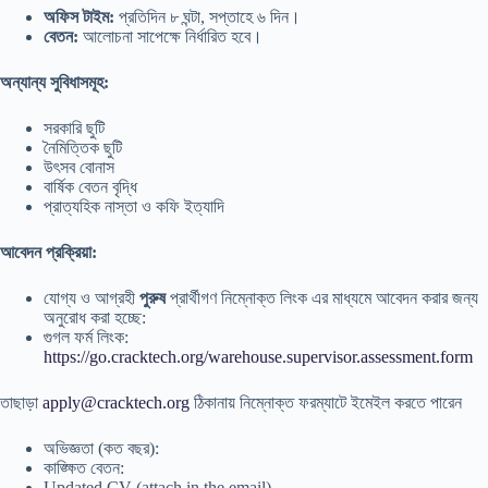
অফিস টাইম:
প্রতিদিন ৮ ঘন্টা, সপ্তাহে ৬ দিন।
বেতন:
আলোচনা সাপেক্ষে নির্ধারিত হবে।
অন্যান্য সুবিধাসমূহ:
সরকারি ছুটি
নৈমিত্তিক ছুটি
উৎসব বোনাস
বার্ষিক বেতন বৃদ্ধি
প্রাত্যহিক নাস্তা ও কফি ইত্যাদি
আবেদন প্রক্রিয়া:
যোগ্য ও আগ্রহী
পুরুষ
প্রার্থীগণ নিম্নোক্ত লিংক এর মাধ্যমে আবেদন করার জন্য
অনুরোধ করা হচ্ছে:
গুগল ফর্ম লিংক:
https://go.cracktech.org/warehouse.supervisor.assessment.form
তাছাড়া
apply@cracktech.org
ঠিকানায় নিম্নোক্ত ফরম্যাটে ইমেইল করতে পারেন
অভিজ্ঞতা (কত বছর):
কাঙ্ক্ষিত বেতন:
Updated CV (attach in the email)