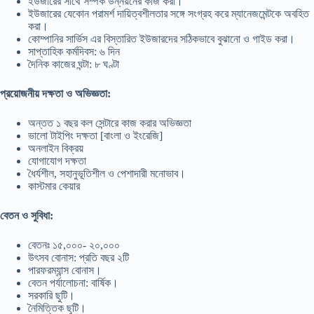
ইউজারের সাথে সম্পর্ক উন্নয়নের কাজ করা।
ইউজারের যেকোন পরামর্শ দায়িত্বশীলতার সঙ্গে সংগ্রহ করে ম্যানেজমেন্টকে অবহিত
করা।
কোম্পানির সার্ভিস এর বিস্তারিত ইউজারদের সঠিকভাবে বুঝানো ও গাইড করা।
সাপ্তাহিক কর্মদিবস: ৬ দিন
দৈনিক কাজের ঘন্টা: ৮ ঘণ্টা
প্রয়োজনীয় দক্ষতা ও অভিজ্ঞতা:
অন্তত ১ বছর কল সেন্টারে কাজ করার অভিজ্ঞতা
ভালো টাইপিং দক্ষতা [বাংলা ও ইংরেজি]
অনলাইন বিক্রয়
যোগাযোগ দক্ষতা
ধৈর্যশীল, সহানুভূতিশীল ও পেশাদারী মনোভাব।
কাস্টমার কেয়ার
বেতন ও সুবিধা:
বেতনঃ ১৫,০০০- ২০,০০০
উৎসব বোনাস: প্রতি বছর ২টি
পারফরম্যান্স বোনাস।
বেতন পর্যালোচনা: বার্ষিক।
সরকারি ছুটি।
নৈমিত্তিক ছুটি।