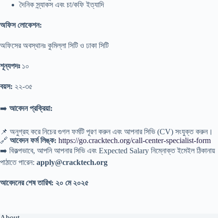
দৈনিক স্ন্যাকস এবং চা/কফি ইত্যাদি
অফিস লোকেশন:
অফিসের অবস্থানঃ কুমিল্লা সিটি ও ঢাকা সিটি
শূন্যপদঃ
১০
বয়স:
২২-৩৫
➡️
আবেদন প্রক্রিয়া:
📌 অনুগ্রহ করে নিচের গুগল ফর্মটি পূরণ করুন এবং আপনার সিভি (CV) সংযুক্ত করুন।
🔗
আবেদন ফর্ম লিঙ্ক:
https://go.cracktech.org/call-center-specialist-form
➡️ বিকল্পভাবে, আপনি আপনার সিভি এবং Expected Salary নিম্নোক্ত ইমেইল ঠিকানায়
পাঠাতে পারেন:
apply@cracktech.org
আবেদনের শেষ তারিখ:
২০ মে ২০২৫
About